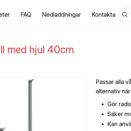
eter
FAQ
Nedladdningar
Kontakta
ll med hjul 40cm
Passar alla v
alternativ nä
Gör radia
Säker mo
Kan anvä