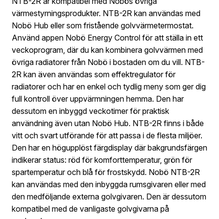
NTB-2R är kompatibel med Nobös övriga
värmestyrningsprodukter. NTB-2R kan användas med
Nobö Hub eller som fristående golvvärmetermostat.
Använd appen Nobö Energy Control för att ställa in ett
veckoprogram, där du kan kombinera golvvärmen med
övriga radiatorer från Nobö i bostaden om du vill. NTB-
2R kan även användas som effektregulator för
radiatorer och har en enkel och tydlig meny som ger dig
full kontroll över uppvärmningen hemma. Den har
dessutom en inbyggd veckotimer för praktisk
användning även utan Nobö Hub. NTB-2R finns i både
vitt och svart utförande för att passa i de flesta miljöer.
Den har en högupplöst färgdisplay där bakgrundsfärgen
indikerar status: röd för komforttemperatur, grön för
spartemperatur och blå för frostskydd. Nobö NTB-2R
kan användas med den inbyggda rumsgivaren eller med
den medföljande externa golvgivaren. Den är dessutom
kompatibel med de vanligaste golvgivarna på