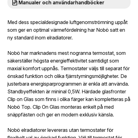
Manualer och användarhandböcker
Med dess specialdesignade luftgenomströmning uppåt
som ger en optimal värmefördelning har Nobö satt en
ny standard inom elradiatorer.
Nobö har marknadens mest nogranna termostat, som
säkerställer högsta energieffektivitet samtidigt som
maxial komfort uppnås. Termostater väljs till separat för
önskad funktion och olika fjärrstyrningsmöjligheter. De
justerbara energisparprogrammen är enkla att använda.
Standbyeffekten är mininal 0,5W. Härdade glasfronter
Clip on Glas som finns i olika färger kan kompletteras på
Nobö Top. Clip On Glas monteras enkelt på med
snäppfästen och ger en modern exklusiv känsla.
Nobö elradiatorer levereras utan termostater för
flexibelt val av önskad funktion. Välj till termostat för