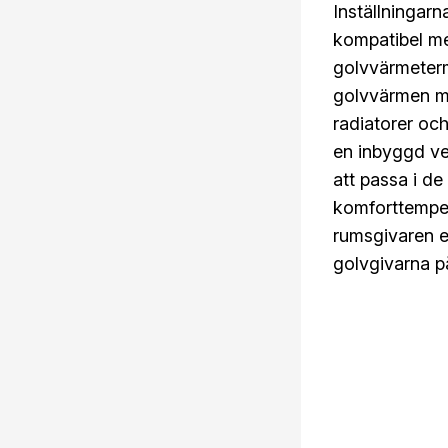
Inställningar
kompatibel m
golvvärmeterm
golvvärmen me
radiatorer oc
en inbyggd ve
att passa i de
komforttempe
rumsgivaren e
golvgivarna 