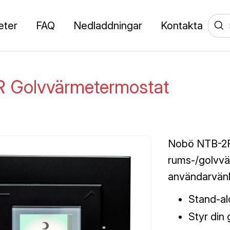
eter
FAQ
Nedladdningar
Kontakta
 Golvvärmetermostat
Nobö NTB-2R 
rums-/golvvä
användarvänli
Stand-a
Styr din