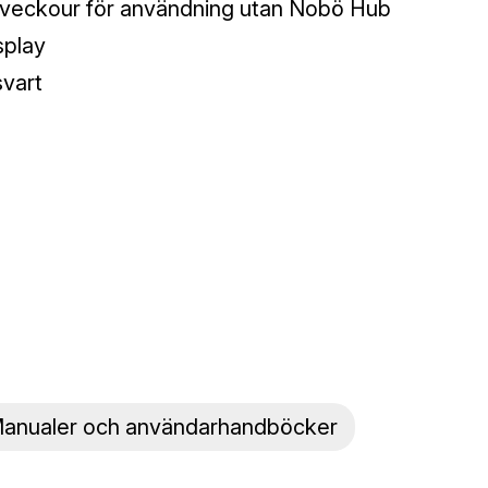
veckour för användning utan Nobö Hub
splay
svart
anualer och användarhandböcker