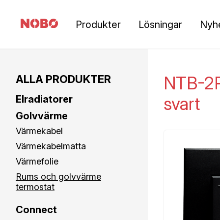
Produkter
Lösningar
Nyh
ALLA PRODUKTER
NTB-2R
Elradiatorer
svart
Golvvärme
Värmekabel
Värmekabelmatta
Värmefolie
Rums och golvvärme
termostat
Connect