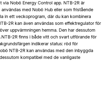
löst via Nobö Energy Control app. NTB-2R är
 användas med Nobö Hub eller som fristående
la in ett veckoprogram, där du kan kombinera
 NTB-2R kan även användas som effektregulator för
oll över uppvärmningen hemma. Den har dessutom
TB-2R finns i både vitt och svart utförande för
akgrundsfärgen indikerar status: röd för
dd.Nobö NTB-2R kan användas med den inbyggda
r dessutom kompatibel med de vanligaste