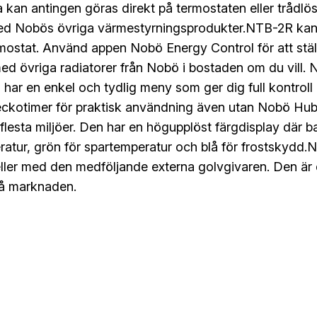
na kan antingen göras direkt på termostaten eller tråd
ed Nobös övriga värmestyrningsprodukter.NTB-2R kan
ostat. Använd appen Nobö Energy Control för att stäl
d övriga radiatorer från Nobö i bostaden om du vill.
h har en enkel och tydlig meny som ger dig full kontr
ckotimer för praktisk användning även utan Nobö Hub.N
 flesta miljöer. Den har en högupplöst färgdisplay där b
ratur, grön för spartemperatur och blå för frostsky
ller med den medföljande externa golvgivaren. Den ä
på marknaden.