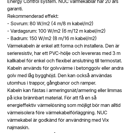
Energy Control system. NUC värmekablar har 20 års
garanti.
Rekommenderad effekt:
- Sovrum: 80 W/m2 (4 m/8 m kabel/m2)
- Vardagsrum: 100 W/m2 (6 m/12 m kabel/m2)
- Badrum: 150 W/m2 (8 m/16 m kabel/m2)
Värmekabeln är enkel att forma och installera. Den är
serieresistiv, har ett PVC-hölje och levereras med 3 m
kallkabel för enkel och flexibel anslutning till termostat.
Kabeln används för golvvärme i betonggolv eller andra
golv med låg bygghöjd. Den kan också användas
utomhus i trappor, gångbanor och ramper.
Kabeln kan fästas i armeringsnät/armering eller limmas
på icke brännbart material. För att få en så
energieffektiv värmelösning som möjligt bör man alltid
värmeisolera före värmekabelförläggning. NUC
värmekabel är godkänd för användning med Vix
najmaskin.