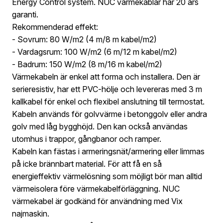
Energy Control system. NUC värmekablar har 20 års
garanti.
Rekommenderad effekt:
- Sovrum: 80 W/m2 (4 m/8 m kabel/m2)
- Vardagsrum: 100 W/m2 (6 m/12 m kabel/m2)
- Badrum: 150 W/m2 (8 m/16 m kabel/m2)
Värmekabeln är enkel att forma och installera. Den är
serieresistiv, har ett PVC-hölje och levereras med 3 m
kallkabel för enkel och flexibel anslutning till termostat.
Kabeln används för golvvärme i betonggolv eller andra
golv med låg bygghöjd. Den kan också användas
utomhus i trappor, gångbanor och ramper.
Kabeln kan fästas i armeringsnät/armering eller limmas
på icke brännbart material. För att få en så
energieffektiv värmelösning som möjligt bör man alltid
värmeisolera före värmekabelförläggning. NUC
värmekabel är godkänd för användning med Vix
najmaskin.